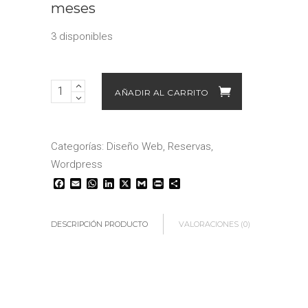
meses
3 disponibles
Sistema
AÑADIR AL CARRITO
de
Reservas
para
Flota
de
Buses
Categorías:
Diseño Web
,
Reservas
,
quantity
Wordpress
Facebook
Email
WhatsApp
LinkedIn
X
Gmail
Print
Compartir
DESCRIPCIÓN PRODUCTO
VALORACIONES (0)