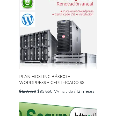
PLAN HOSTING BÁSICO +
WORDPRESS + CERTIFICADO SSL
El
El
$
120,450
$
95,650
/ 12 meses
IVA Incluido
precio
precio
original
actual
era:
es:
$120,450.
$95,650.