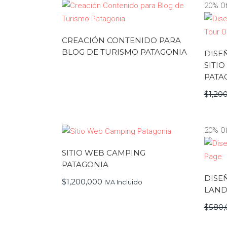
20% Of
CREACIÓN CONTENIDO PARA
BLOG DE TURISMO PATAGONIA
DISE
SITI
PATA
$
1,20
20% Of
SITIO WEB CAMPING
PATAGONIA
DISE
$
1,200,000
IVA Incluido
LAND
$
580,