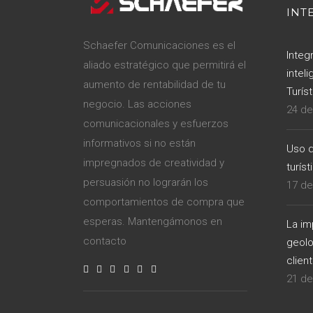
INT
Schaefer Comunicaciones es el
Integ
aliado estratégico que permitirá el
inteli
aumento de rentabilidad de tu
Turíst
negocio. Las acciones
24 de
comunicacionales y esfuerzos
informativos si no están
Uso d
impregnados de creatividad y
turíst
persuasión no lograrán los
17 de
comportamientos de compra que
esperas. Mantengámonos en
La im
contacto
geolo
clien
21 de