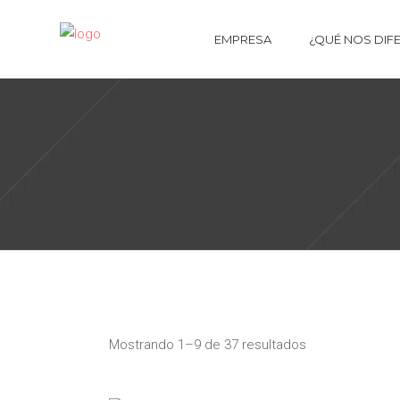
EMPRESA
¿QUÉ NOS DIF
Ordenado
por
Mostrando 1–9 de 37 resultados
los
últimos