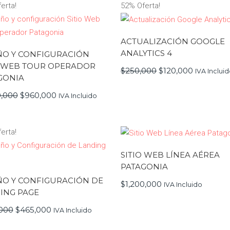
erta!
52% Oferta!
ACTUALIZACIÓN GOOGLE
ANALYTICS 4
ÑO Y CONFIGURACIÓN
O WEB TOUR OPERADOR
El
El
$
250,000
$
120,000
IVA Inclui
precio
precio
GONIA
original
actual
era:
es:
El
El
0,000
$
960,000
IVA Incluido
$250,000.
$120,000.
precio
precio
original
actual
era:
es:
$1,200,000.
$960,000.
erta!
SITIO WEB LÍNEA AÉREA
PATAGONIA
ÑO Y CONFIGURACIÓN DE
$
1,200,000
IVA Incluido
ING PAGE
El
El
000
$
465,000
IVA Incluido
precio
precio
original
actual
era:
es: