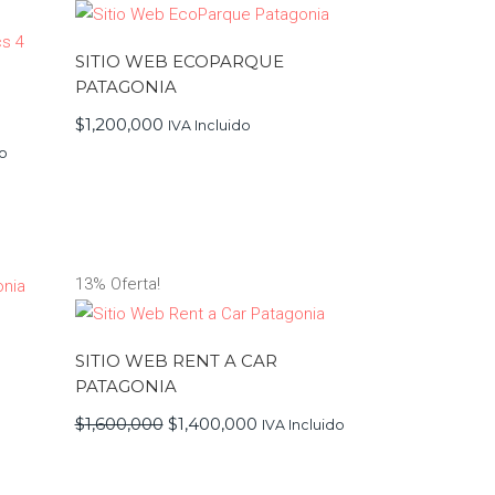
SITIO WEB ECOPARQUE
PATAGONIA
$
1,200,000
IVA Incluido
do
13% Oferta!
SITIO WEB RENT A CAR
PATAGONIA
El
El
$
1,600,000
$
1,400,000
IVA Incluido
precio
precio
original
actual
era:
es:
$1,600,000.
$1,400,000.