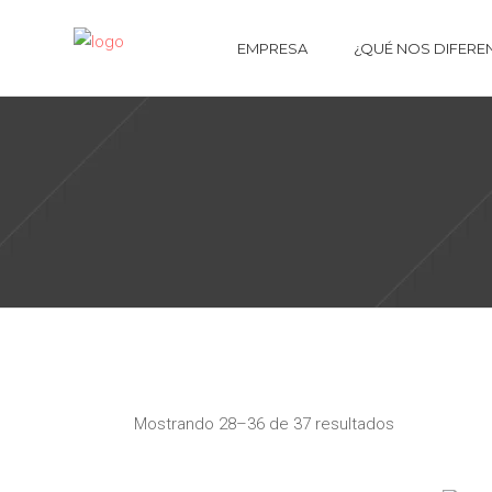
EMPRESA
¿QUÉ NOS DIFERE
Ordenado
por
Mostrando 28–36 de 37 resultados
los
últimos