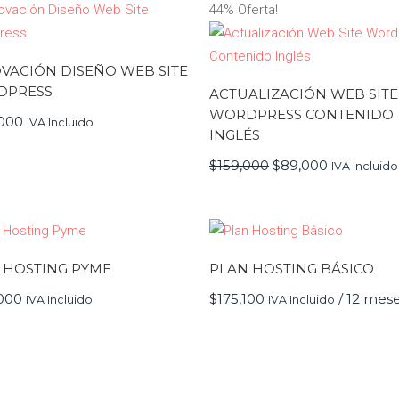
44% Oferta!
VACIÓN DISEÑO WEB SITE
DPRESS
ACTUALIZACIÓN WEB SITE
WORDPRESS CONTENIDO
000
IVA Incluido
INGLÉS
El
El
$
159,000
$
89,000
IVA Incluido
precio
precio
original
actual
era:
es:
$159,000.
$89,000.
 HOSTING PYME
PLAN HOSTING BÁSICO
000
$
175,100
/ 12 mes
IVA Incluido
IVA Incluido