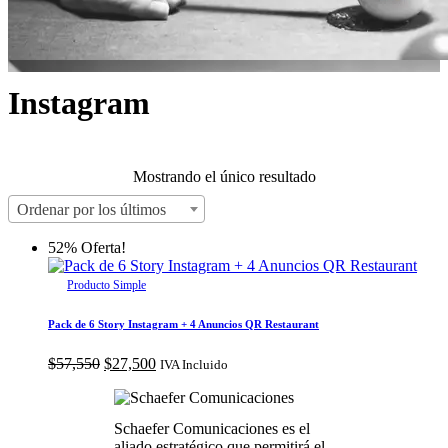
Instagram
Mostrando el único resultado
Ordenar por los últimos
52% Oferta!
Producto Simple
Pack de 6 Story Instagram + 4 Anuncios QR Restaurant
El
El
$
57,550
$
27,500
IVA Incluido
precio
precio
original
actual
era:
es:
Schaefer Comunicaciones es el
$57,550.
$27,500.
aliado estratégico que permitirá el