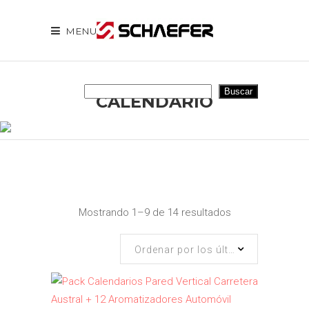
MENU
Buscar
Buscar
CALENDARIO
Ordenado
por
Mostrando 1–9 de 14 resultados
los
últimos
Ordenar por los últimos
Este
producto
tiene