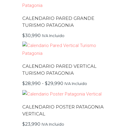
página
de
producto
CALENDARIO PARED GRANDE
TURISMO PATAGONIA
$
30,990
IVA Incluido
Este
producto
tiene
múltiples
variantes.
CALENDARIO PARED VERTICAL
Las
opciones
TURISMO PATAGONIA
se
Rango
pueden
$
28,990
-
$
29,990
IVA Incluido
de
elegir
precios:
en
Este
desde
la
producto
$28,990
página
tiene
hasta
de
múltiples
CALENDARIO POSTER PATAGONIA
$29,990
producto
variantes.
VERTICAL
Las
opciones
se
$
23,990
IVA Incluido
pueden
elegir