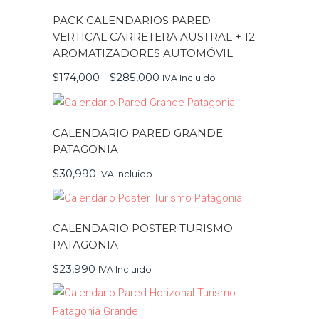
múltiples
variantes.
PACK CALENDARIOS PARED
Las
opciones
VERTICAL CARRETERA AUSTRAL + 12
se
AROMATIZADORES AUTOMÓVIL
pueden
elegir
Rango
$
174,000
-
$
285,000
en
IVA Incluido
de
la
precios:
página
desde
de
$174,000
producto
hasta
CALENDARIO PARED GRANDE
$285,000
PATAGONIA
$
30,990
IVA Incluido
Este
producto
tiene
múltiples
CALENDARIO POSTER TURISMO
variantes.
PATAGONIA
Las
opciones
se
$
23,990
IVA Incluido
pueden
elegir
en
la