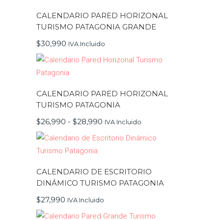
página
de
CALENDARIO PARED HORIZONAL
producto
TURISMO PATAGONIA GRANDE
$
30,990
IVA Incluido
Este
producto
tiene
múltiples
variantes.
CALENDARIO PARED HORIZONAL
Las
opciones
TURISMO PATAGONIA
se
Rango
pueden
$
26,990
-
$
28,990
IVA Incluido
de
elegir
precios:
en
Este
desde
la
producto
$26,990
página
tiene
hasta
de
múltiples
$28,990
producto
variantes.
CALENDARIO DE ESCRITORIO
Las
opciones
DINÁMICO TURISMO PATAGONIA
se
pueden
$
27,990
IVA Incluido
elegir
en
la